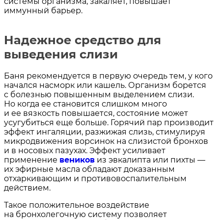
системы организма, закаляет, повышает
иммунный барьер.
Надежное средство для
выведения слизи
Баня рекомендуется в первую очередь тем, у кого
начался насморк или кашель. Организм борется
с болезнью повышенным выделением слизи.
Но когда ее становится слишком много
и ее вязкость повышается, состояние может
усугубиться еще больше. Горячий пар производит
эффект ингаляции, разжижая слизь, стимулируя
микродвижения ворсинок на слизистой бронхов
и в носовых пазухах. Эффект усиливает
применение
веников
из эвкалипта или пихты —
их эфирные масла обладают доказанным
отхаркивающим и противовоспалительным
действием.
Такое положительное воздействие
на бронхолегочную систему позволяет