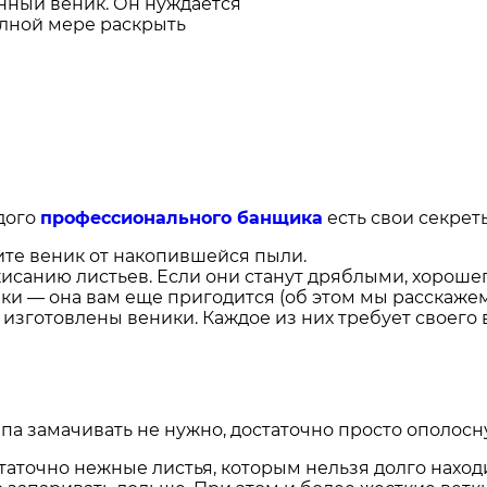
анный веник. Он нуждается
олной мере раскрыть
дого
профессионального банщика
есть свои секрет
ите веник от накопившейся пыли.
кисанию листьев. Если они станут дряблыми, хорошег
ики — она вам еще пригодится (об этом мы расскажем
 изготовлены веники. Каждое из них требует своего
па замачивать не нужно, достаточно просто ополосну
очно нежные листья, которым нельзя долго находить