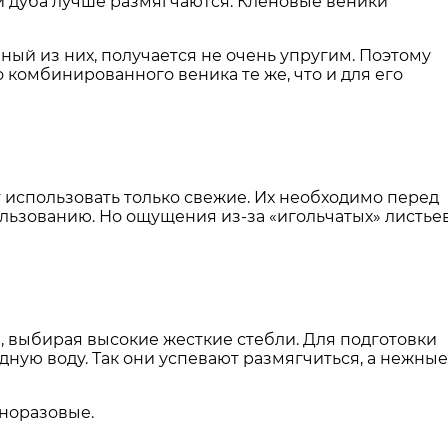
ки дуба лучше размягчаются. Кленовые веники
нный из них, получается не очень упругим. Поэтому
 комбинированного веника те же, что и для его
 использовать только свежие. Их необходимо перед
ользованию. Но ощущения из-за «игольчатых» листье
, выбирая высокие жесткие стебли. Для подготовки
дную воду. Так они успевают размягчиться, а нежные
дноразовые.