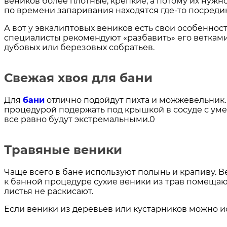
веников более плотные, крепкие, а потому их нужн
по времени запаривания находятся где-то посреди
А вот у эвкалиптовых веников есть свои особенност
специалисты рекомендуют «разбавить» его ветками 
дубовых или березовых собратьев.
Свежая хвоя для бани
Для
бани
отлично подойдут пихта и можжевельник.
процедурой подержать под крышкой в сосуде с уме
все равно будут экстремальными.0
Травяные веники
Чаще всего в бане используют полынь и крапиву. В
к банной процедуре сухие веники из трав помещают 
листья не раскисают.
Если веники из деревьев или кустарников можно и